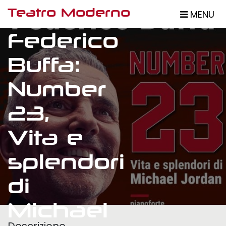
Salta
Teatro Moderno
MENU
al
contenuto
Federico
principale
Buffa:
Number
23,
Vita e
splendori
di
Michael