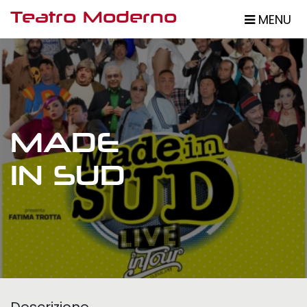
Salta
Teatro Moderno
MENU
al
contenuto
principale
MADE
IN SUD