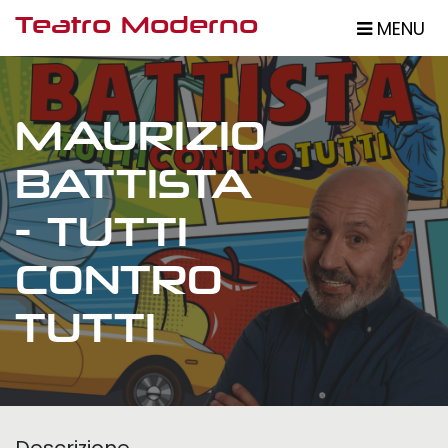
Salta
Teatro Moderno
MENU
al
contenuto
principale
MAURIZIO
BATTISTA
- TUTTI
CONTRO
TUTTI