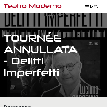
Salta
Teatro Moderno
MENU
al
contenuto
principale
TOURNÉE
ANNULLATA
- Delitti
Imperfetti